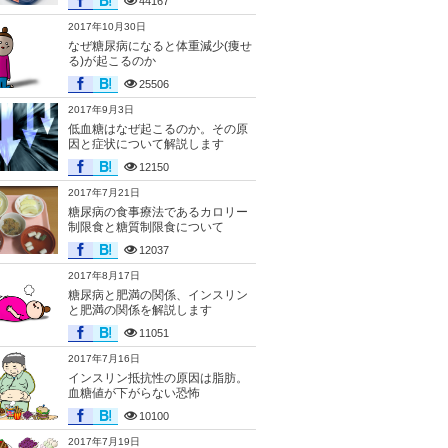
44167
2017年10月30日
なぜ糖尿病になると体重減少(痩せ
る)が起こるのか
25506
2017年9月3日
低血糖はなぜ起こるのか。その原
因と症状について解説します
12150
2017年7月21日
糖尿病の食事療法であるカロリー
制限食と糖質制限食について
12037
2017年8月17日
糖尿病と肥満の関係、インスリン
と肥満の関係を解説します
11051
2017年7月16日
インスリン抵抗性の原因は脂肪。
血糖値が下がらない恐怖
10100
2017年7月19日