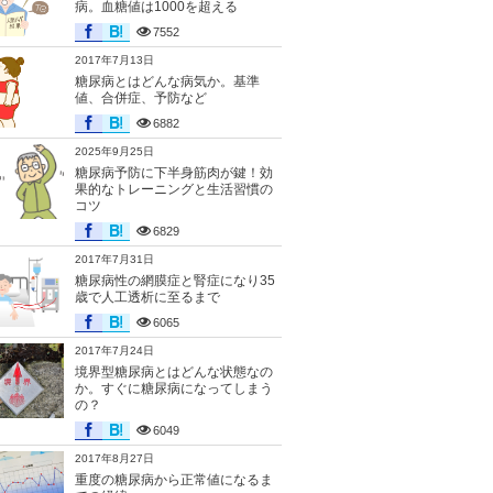
病。血糖値は1000を超える
7552
2017年7月13日
糖尿病とはどんな病気か。基準
値、合併症、予防など
6882
2025年9月25日
糖尿病予防に下半身筋肉が鍵！効
果的なトレーニングと生活習慣の
コツ
6829
2017年7月31日
糖尿病性の網膜症と腎症になり35
歳で人工透析に至るまで
6065
2017年7月24日
境界型糖尿病とはどんな状態なの
か。すぐに糖尿病になってしまう
の？
6049
2017年8月27日
重度の糖尿病から正常値になるま