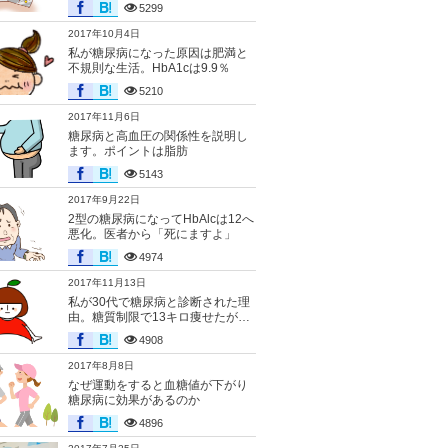
5299
2017年10月4日
私が糖尿病になった原因は肥満と
不規則な生活。HbA1cは9.9％
5210
2017年11月6日
糖尿病と高血圧の関係性を説明し
ます。ポイントは脂肪
5143
2017年9月22日
2型の糖尿病になってHbAlcは12へ
悪化。医者から「死にますよ」
4974
2017年11月13日
私が30代で糖尿病と診断された理
由。糖質制限で13キロ痩せたが…
4908
2017年8月8日
なぜ運動をすると血糖値が下がり
糖尿病に効果があるのか
4896