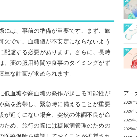
28
29
際には、事前の準備が重要です。まず、旅
可欠です。血糖値が不安定にならないよう
30
に配慮する必要があります。さらに、長時
は、薬の服用時間や食事のタイミングがず
慎重な計画が求められます。
に低血糖や高血糖の発作が起こる可能性が
アー
2026年
や薬を携帯し、緊急時に備えることが重要
2026年
設が近くにない場合、突然の体調不良が命
2025年
のため、旅行の際には糖尿病管理のための
2025年
の医療保険を確認しておくことが推奨され