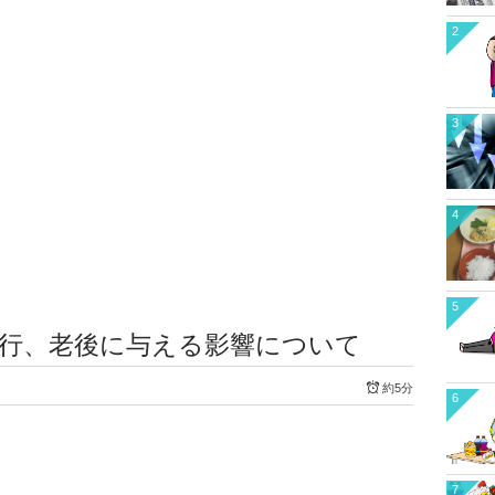
2
3
4
5
旅行、老後に与える影響について
約5分
6
7