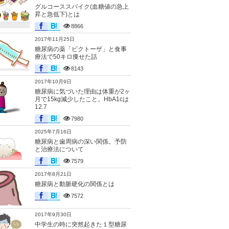
グルコーススパイク(血糖値の急上
昇と急低下)とは
8866
2017年11月25日
糖尿病の薬「ビクトーザ」と食事
療法で50キロ痩せた話
8143
2017年10月9日
糖尿病に気づいた理由は体重が2ヶ
月で15kg減少したこと。HbA1cは
12.7
7980
2025年7月16日
糖尿病と歯周病の深い関係。予防
と治療法について
7579
2017年8月21日
糖尿病と動脈硬化の関係とは
7572
2017年9月30日
中学生の時に突然起きた１型糖尿