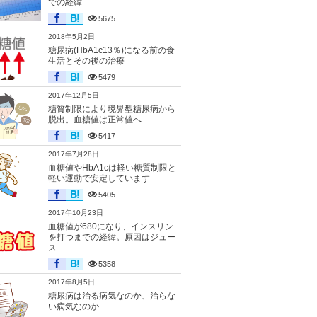
での経緯
5675
2018年5月2日
糖尿病(HbA1c13％)になる前の食
生活とその後の治療
5479
2017年12月5日
糖質制限により境界型糖尿病から
脱出。血糖値は正常値へ
5417
2017年7月28日
血糖値やHbA1cは軽い糖質制限と
軽い運動で安定しています
5405
2017年10月23日
血糖値が680になり、インスリン
を打つまでの経緯。原因はジュー
ス
5358
2017年8月5日
糖尿病は治る病気なのか、治らな
い病気なのか