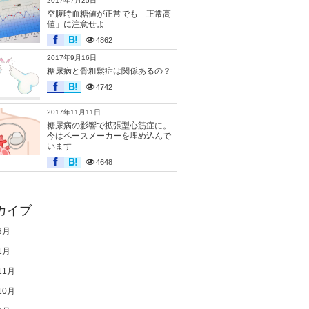
2017年7月25日
空腹時血糖値が正常でも「正常高
値」に注意せよ
4862
2017年9月16日
糖尿病と骨粗鬆症は関係あるの？
4742
2017年11月11日
糖尿病の影響で拡張型心筋症に。
今はペースメーカーを埋め込んで
います
4648
カイブ
3月
1月
11月
10月