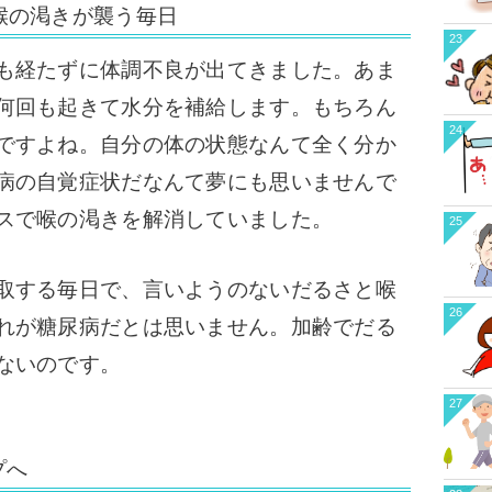
喉の渇きが襲う毎日
23
も経たずに体調不良が出てきました。あま
何回も起きて水分を補給します。もちろん
24
ですよね。自分の体の状態なんて全く分か
病の自覚症状だなんて夢にも思いませんで
スで喉の渇きを解消していました。
25
取する毎日で、言いようのないだるさと喉
26
れが糖尿病だとは思いません。加齢でだる
ないのです。
27
プへ