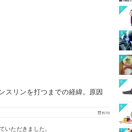
2
3
4
5
インスリンを打つまでの経緯。原因
6
約7分
いていただきました。
7