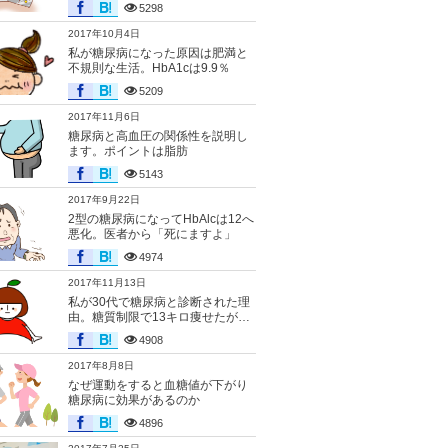
5298
2017年10月4日
私が糖尿病になった原因は肥満と
不規則な生活。HbA1cは9.9％
5209
2017年11月6日
糖尿病と高血圧の関係性を説明し
ます。ポイントは脂肪
5143
2017年9月22日
2型の糖尿病になってHbAlcは12へ
悪化。医者から「死にますよ」
4974
2017年11月13日
私が30代で糖尿病と診断された理
由。糖質制限で13キロ痩せたが…
4908
2017年8月8日
なぜ運動をすると血糖値が下がり
糖尿病に効果があるのか
4896