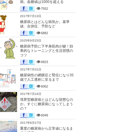
病。血糖値は1000を超える
7552
2017年7月13日
糖尿病とはどんな病気か。基準
値、合併症、予防など
6882
2025年9月25日
糖尿病予防に下半身筋肉が鍵！効
果的なトレーニングと生活習慣の
コツ
6823
2017年7月31日
糖尿病性の網膜症と腎症になり35
歳で人工透析に至るまで
6062
2017年7月24日
境界型糖尿病とはどんな状態なの
か。すぐに糖尿病になってしまう
の？
6049
2017年8月27日
重度の糖尿病から正常値になるま