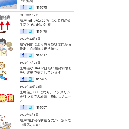
での経緯
5675
2018年5月2日
糖尿病(HbA1c13％)になる前の食
生活とその後の治療
5479
2017年12月5日
糖質制限により境界型糖尿病から
脱出。血糖値は正常値へ
5417
2017年7月28日
血糖値やHbA1cは軽い糖質制限と
軽い運動で安定しています
5405
2017年10月23日
血糖値が680になり、インスリン
を打つまでの経緯。原因はジュー
ス
5357
2017年8月5日
糖尿病は治る病気なのか、治らな
い病気なのか