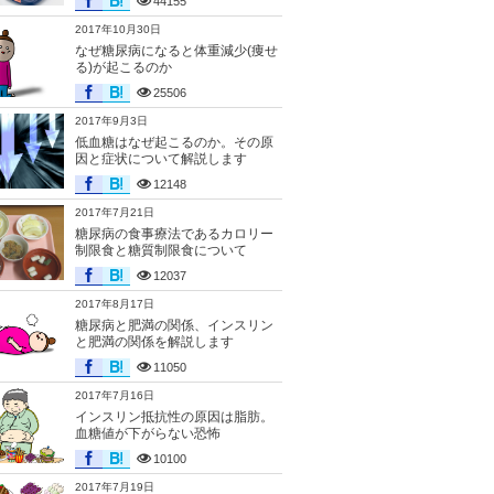
44155
2017年10月30日
なぜ糖尿病になると体重減少(痩せ
る)が起こるのか
25506
2017年9月3日
低血糖はなぜ起こるのか。その原
因と症状について解説します
12148
2017年7月21日
糖尿病の食事療法であるカロリー
制限食と糖質制限食について
12037
2017年8月17日
糖尿病と肥満の関係、インスリン
と肥満の関係を解説します
11050
2017年7月16日
インスリン抵抗性の原因は脂肪。
血糖値が下がらない恐怖
10100
2017年7月19日