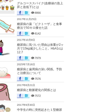
グルコーススパイク(血糖値の急上
昇と急低下)とは
8866
2017年11月25日
糖尿病の薬「ビクトーザ」と食事
療法で50キロ痩せた話
8142
2017年10月9日
糖尿病に気づいた理由は体重が2ヶ
月で15kg減少したこと。HbA1cは
12.7
7979
2025年7月16日
糖尿病と歯周病の深い関係。予防
と治療法について
7576
2017年8月21日
糖尿病と動脈硬化の関係とは
7572
2017年9月30日
中学生の時に突然起きた１型糖尿