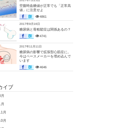
2017年7月25日
空腹時血糖値が正常でも「正常高
値」に注意せよ
4861
2017年9月16日
糖尿病と骨粗鬆症は関係あるの？
4741
2017年11月11日
糖尿病の影響で拡張型心筋症に。
今はペースメーカーを埋め込んで
います
4646
カイブ
3月
1月
11月
10月