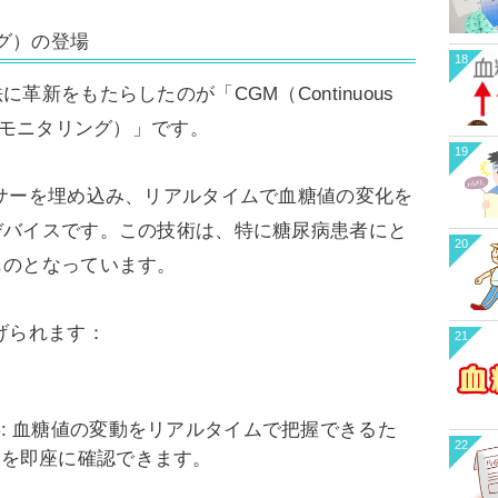
ング）の登場
18
新をもたらしたのが「CGM（Continuous
続的血糖モニタリング）」です。
19
サーを埋め込み、リアルタイムで血糖値の変化を
デバイスです。この技術は、特に糖尿病患者にと
20
ものとなっています。
げられます：
21
得
: 血糖値の変動をリアルタイムで把握できるた
22
響を即座に確認できます。