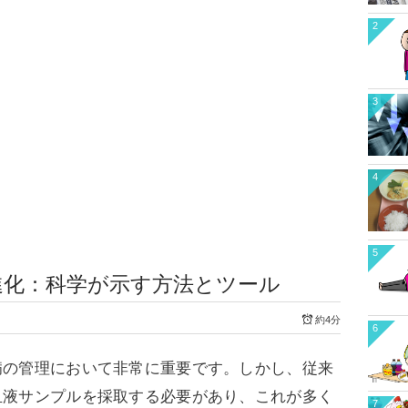
2
3
4
5
進化：科学が示す方法とツール
約4分
6
病の管理において非常に重要です。しかし、従来
血液サンプルを採取する必要があり、これが多く
7