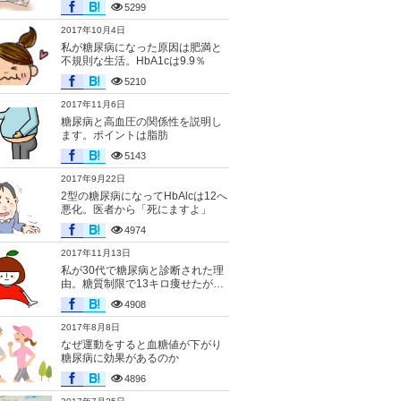
5299
2017年10月4日
私が糖尿病になった原因は肥満と
不規則な生活。HbA1cは9.9％
5210
2017年11月6日
糖尿病と高血圧の関係性を説明し
ます。ポイントは脂肪
5143
2017年9月22日
2型の糖尿病になってHbAlcは12へ
悪化。医者から「死にますよ」
4974
2017年11月13日
私が30代で糖尿病と診断された理
由。糖質制限で13キロ痩せたが…
4908
2017年8月8日
なぜ運動をすると血糖値が下がり
糖尿病に効果があるのか
4896