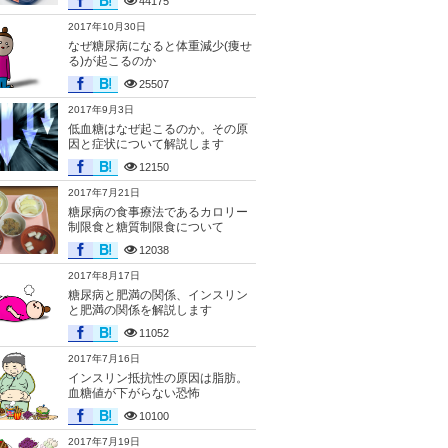
44175
2017年10月30日
なぜ糖尿病になると体重減少(痩せ
る)が起こるのか
25507
2017年9月3日
低血糖はなぜ起こるのか。その原
因と症状について解説します
12150
2017年7月21日
糖尿病の食事療法であるカロリー
制限食と糖質制限食について
12038
2017年8月17日
糖尿病と肥満の関係、インスリン
と肥満の関係を解説します
11052
2017年7月16日
インスリン抵抗性の原因は脂肪。
血糖値が下がらない恐怖
10100
2017年7月19日