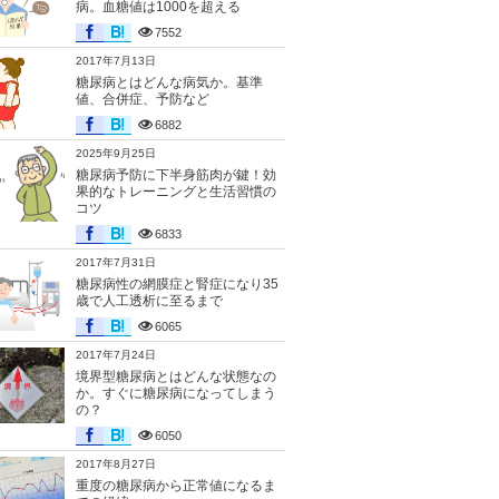
病。血糖値は1000を超える
7552
2017年7月13日
糖尿病とはどんな病気か。基準
値、合併症、予防など
6882
2025年9月25日
糖尿病予防に下半身筋肉が鍵！効
果的なトレーニングと生活習慣の
コツ
6833
2017年7月31日
糖尿病性の網膜症と腎症になり35
歳で人工透析に至るまで
6065
2017年7月24日
境界型糖尿病とはどんな状態なの
か。すぐに糖尿病になってしまう
の？
6050
2017年8月27日
重度の糖尿病から正常値になるま