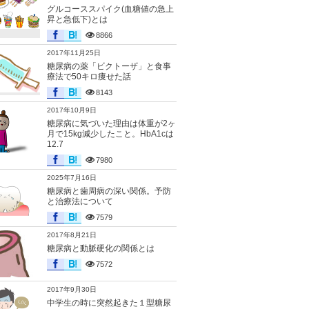
グルコーススパイク(血糖値の急上
昇と急低下)とは
8866
2017年11月25日
糖尿病の薬「ビクトーザ」と食事
療法で50キロ痩せた話
8143
2017年10月9日
糖尿病に気づいた理由は体重が2ヶ
月で15kg減少したこと。HbA1cは
12.7
7980
2025年7月16日
糖尿病と歯周病の深い関係。予防
と治療法について
7579
2017年8月21日
糖尿病と動脈硬化の関係とは
7572
2017年9月30日
中学生の時に突然起きた１型糖尿