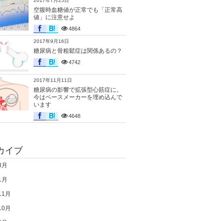
2017年7月25日
空腹時血糖値が正常でも「正常高
値」に注意せよ
4864
2017年9月16日
糖尿病と骨粗鬆症は関係あるの？
4742
2017年11月11日
糖尿病の影響で拡張型心筋症に。
今はペースメーカーを埋め込んで
います
4648
カイブ
3月
1月
11月
10月