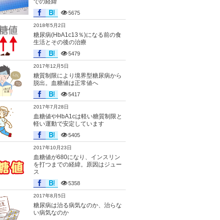
での経緯
5675
2018年5月2日
糖尿病(HbA1c13％)になる前の食
生活とその後の治療
5479
2017年12月5日
糖質制限により境界型糖尿病から
脱出。血糖値は正常値へ
5417
2017年7月28日
血糖値やHbA1cは軽い糖質制限と
軽い運動で安定しています
5405
2017年10月23日
血糖値が680になり、インスリン
を打つまでの経緯。原因はジュー
ス
5358
2017年8月5日
糖尿病は治る病気なのか、治らな
い病気なのか