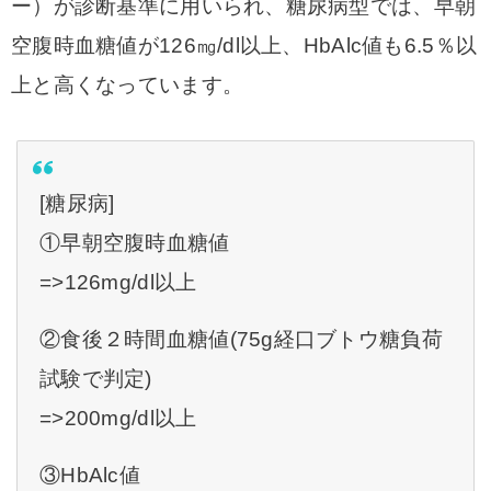
ー）が診断基準に用いられ、糖尿病型では、早朝
空腹時血糖値が126㎎/dl以上、HbAlc値も6.5％以
上と高くなっています。
[糖尿病]
①早朝空腹時血糖値
=>126mg/dl以上
②食後２時間血糖値(75g経口ブトウ糖負荷
試験で判定)
=>200mg/dl以上
③HbAlc値