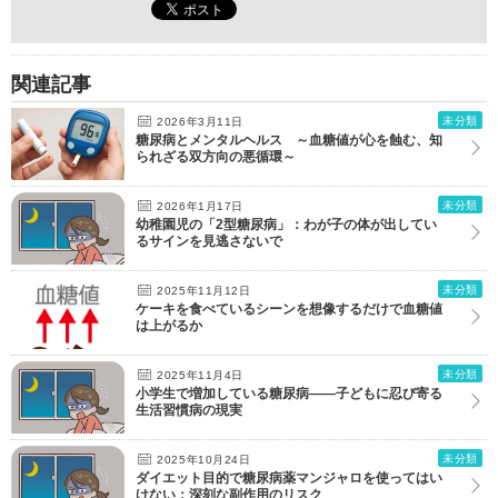
関連記事
未分類
2026年3月11日
糖尿病とメンタルヘルス ～血糖値が心を蝕む、知
られざる双方向の悪循環～
未分類
2026年1月17日
幼稚園児の「2型糖尿病」：わが子の体が出してい
るサインを見逃さないで
未分類
2025年11月12日
ケーキを食べているシーンを想像するだけで血糖値
は上がるか
未分類
2025年11月4日
小学生で増加している糖尿病――子どもに忍び寄る
生活習慣病の現実
未分類
2025年10月24日
ダイエット目的で糖尿病薬マンジャロを使ってはい
けない：深刻な副作用のリスク