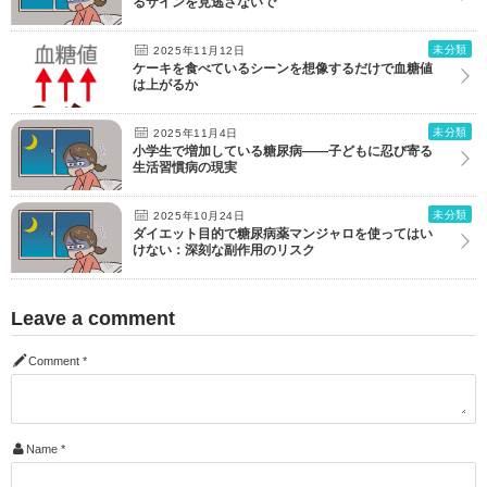
るサインを見逃さないで
未分類
2025年11月12日
ケーキを食べているシーンを想像するだけで血糖値
は上がるか
未分類
2025年11月4日
小学生で増加している糖尿病――子どもに忍び寄る
生活習慣病の現実
未分類
2025年10月24日
ダイエット目的で糖尿病薬マンジャロを使ってはい
けない：深刻な副作用のリスク
Leave a comment
Comment
*
Name
*