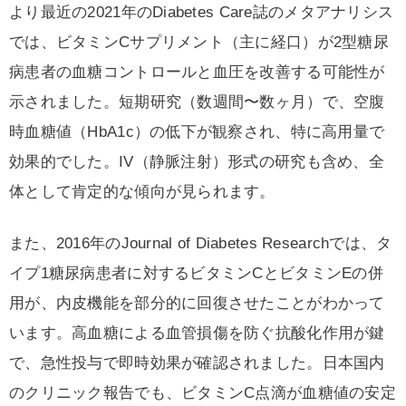
より最近の2021年のDiabetes Care誌のメタアナリシス
では、ビタミンCサプリメント（主に経口）が2型糖尿
病患者の血糖コントロールと血圧を改善する可能性が
示されました。短期研究（数週間〜数ヶ月）で、空腹
時血糖値（HbA1c）の低下が観察され、特に高用量で
効果的でした。IV（静脈注射）形式の研究も含め、全
体として肯定的な傾向が見られます。
また、2016年のJournal of Diabetes Researchでは、タ
イプ1糖尿病患者に対するビタミンCとビタミンEの併
用が、内皮機能を部分的に回復させたことがわかって
います。高血糖による血管損傷を防ぐ抗酸化作用が鍵
で、急性投与で即時効果が確認されました。日本国内
のクリニック報告でも、ビタミンC点滴が血糖値の安定