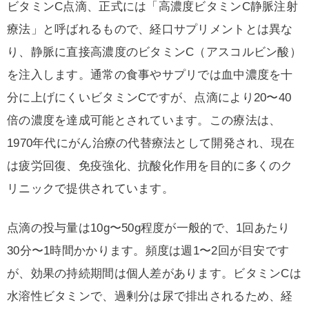
ビタミンC点滴、正式には「高濃度ビタミンC静脈注射
療法」と呼ばれるもので、経口サプリメントとは異な
り、静脈に直接高濃度のビタミンC（アスコルビン酸）
を注入します。通常の食事やサプリでは血中濃度を十
分に上げにくいビタミンCですが、点滴により20〜40
倍の濃度を達成可能とされています。この療法は、
1970年代にがん治療の代替療法として開発され、現在
は疲労回復、免疫強化、抗酸化作用を目的に多くのク
リニックで提供されています。
点滴の投与量は10g〜50g程度が一般的で、1回あたり
30分〜1時間かかります。頻度は週1〜2回が目安です
が、効果の持続期間は個人差があります。ビタミンCは
水溶性ビタミンで、過剰分は尿で排出されるため、経