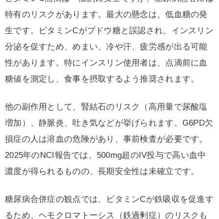
特有のリスクがあります。最大の懸念は、低血糖の発
生です。ビタミンCがブドウ糖と誤認され、インスリン
分泌を促すため、めまい、冷や汗、疲労感が出る可能
性があります。特にインスリン使用者は、点滴前に血
糖値を測定し、食事を摂取するよう推奨されます。
他の副作用として、腎結石のリスク（高用量で尿酸塩
増加）、静脈炎、吐き気などが挙げられます。G6PD欠
損症の人は溶血の危険があり、事前検査が必要です。
2025年のNCI報告では、500mg超のIV投与で高い血中
濃度が得られるものの、長期安全性は未確立です。
糖尿病合併症の観点では、ビタミンCが鉄吸収を促進す
るため、ヘモクロマトーシス（鉄過剰症）のリスクも