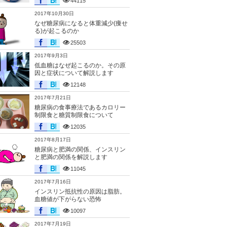
44115
2017年10月30日
なぜ糖尿病になると体重減少(痩せ
る)が起こるのか
25503
2017年9月3日
低血糖はなぜ起こるのか。その原
因と症状について解説します
12148
2017年7月21日
糖尿病の食事療法であるカロリー
制限食と糖質制限食について
12035
2017年8月17日
糖尿病と肥満の関係、インスリン
と肥満の関係を解説します
11045
2017年7月16日
インスリン抵抗性の原因は脂肪。
血糖値が下がらない恐怖
10097
2017年7月19日