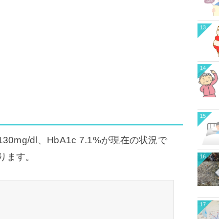
13
14
15
g/dl、HbA1c 7.1%が現在の状況で
ります。
16
17