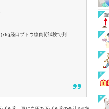
値
18
19
(75g経口ブトウ糖負荷試験で判
20
21
22
下げる薬、更に血圧を下げる薬の合計3種類