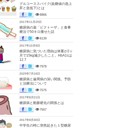
グルコーススパイク(血糖値の急上
昇と急低下)とは
8866
2017年11月25日
糖尿病の薬「ビクトーザ」と食事
療法で50キロ痩せた話
8139
2017年10月9日
糖尿病に気づいた理由は体重が2ヶ
月で15kg減少したこと。HbA1cは
12.7
7978
2025年7月16日
糖尿病と歯周病の深い関係。予防
と治療法について
7575
2017年8月21日
糖尿病と動脈硬化の関係とは
7567
2017年9月30日
中学生の時に突然起きた１型糖尿