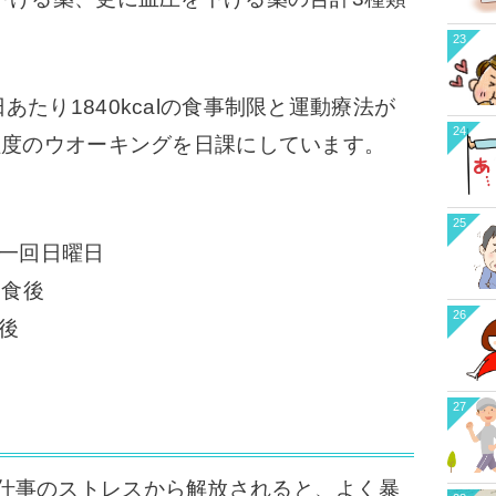
23
たり1840kcalの食事制限と運動療法が
24
分程度のウオーキングを日課にしています。
25
週一回日曜日
回食後
26
後
27
仕事のストレスから解放されると、よく暴