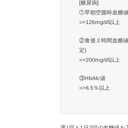
[糖尿病]
①早朝空腹時血糖
=>126mg/dl以上
②食後２時間血糖値
定)
=>200mg/dl以上
③HbAlc値
=>6.5％以上
週1回と1日2回の血糖値を