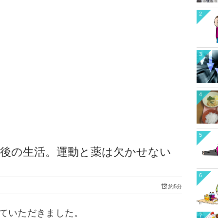
2
3
4
5
と後の生活。運動と薬は欠かせない
6
約5分
いていただきました。
7