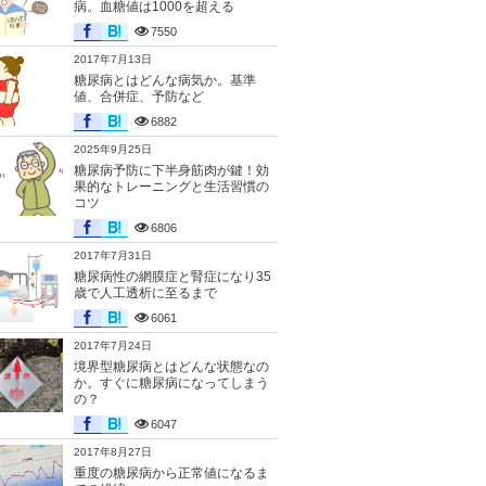
病。血糖値は1000を超える
7550
2017年7月13日
糖尿病とはどんな病気か。基準
値、合併症、予防など
6882
2025年9月25日
糖尿病予防に下半身筋肉が鍵！効
果的なトレーニングと生活習慣の
コツ
6806
2017年7月31日
糖尿病性の網膜症と腎症になり35
歳で人工透析に至るまで
6061
2017年7月24日
境界型糖尿病とはどんな状態なの
か。すぐに糖尿病になってしまう
の？
6047
2017年8月27日
重度の糖尿病から正常値になるま