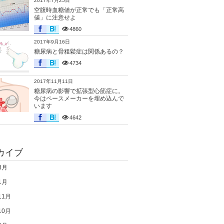
2017年7月25日
空腹時血糖値が正常でも「正常高
値」に注意せよ
4860
2017年9月16日
糖尿病と骨粗鬆症は関係あるの？
4734
2017年11月11日
糖尿病の影響で拡張型心筋症に。
今はペースメーカーを埋め込んで
います
4642
カイブ
3月
1月
11月
10月