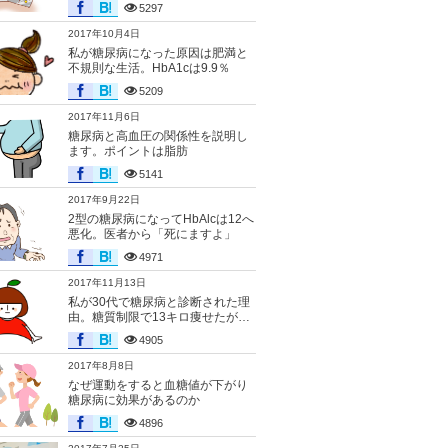
5297
2017年10月4日
私が糖尿病になった原因は肥満と
不規則な生活。HbA1cは9.9％
5209
2017年11月6日
糖尿病と高血圧の関係性を説明し
ます。ポイントは脂肪
5141
2017年9月22日
2型の糖尿病になってHbAlcは12へ
悪化。医者から「死にますよ」
4971
2017年11月13日
私が30代で糖尿病と診断された理
由。糖質制限で13キロ痩せたが…
4905
2017年8月8日
なぜ運動をすると血糖値が下がり
糖尿病に効果があるのか
4896