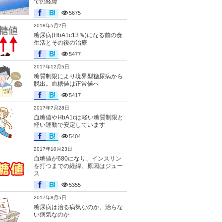
での経緯
5675
2018年5月2日
糖尿病(HbA1c13％)になる前の食
生活とその後の治療
5477
2017年12月5日
糖質制限により境界型糖尿病から
脱出。血糖値は正常値へ
5417
2017年7月28日
血糖値やHbA1cは軽い糖質制限と
軽い運動で安定しています
5404
2017年10月23日
血糖値が680になり、インスリン
を打つまでの経緯。原因はジュー
ス
5355
2017年8月5日
糖尿病は治る病気なのか、治らな
い病気なのか