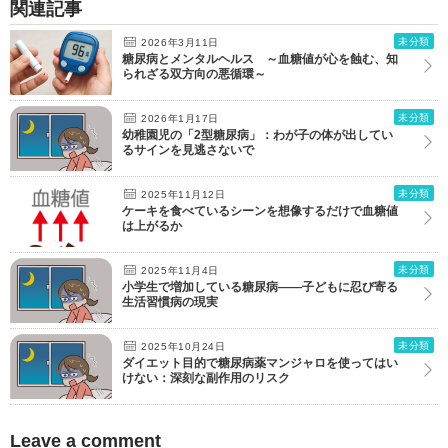
関連記事
未分類
2026年3月11日
糖尿病とメンタルヘルス ～血糖値が心を蝕む、知
られざる双方向の悪循環～
未分類
2026年1月17日
幼稚園児の「2型糖尿病」：わが子の体が出してい
るサインを見逃さないで
未分類
2025年11月12日
ケーキを食べているシーンを想像するだけで血糖値
は上がるか
未分類
2025年11月4日
小学生で増加している糖尿病――子どもに忍び寄る
生活習慣病の現実
未分類
2025年10月24日
ダイエット目的で糖尿病薬マンジャロを使ってはい
けない：深刻な副作用のリスク
Leave a comment